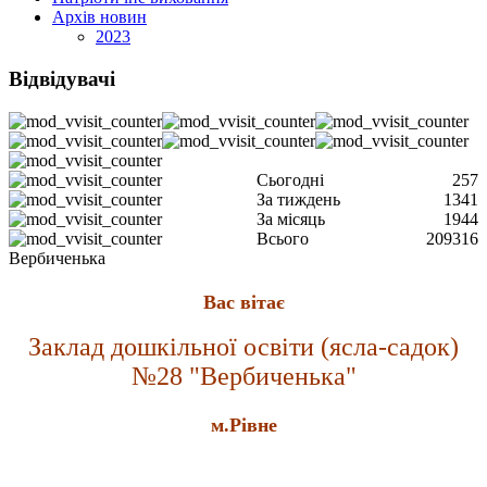
Архів новин
2023
Відвідувачі
Сьогодні
257
За тиждень
1341
За місяць
1944
Всього
209316
Вербиченька
Вас вітає
Заклад дошкільної освіти (ясла-садок)
№28 "Вербиченька"
м.Рівне