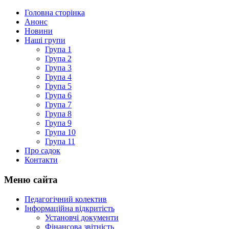
Головна сторінка
Анонс
Новини
Наші групи
Група 1
Група 2
Група 3
Група 4
Група 5
Група 6
Група 7
Група 8
Група 9
Група 10
Група 11
Про садок
Контакти
Меню сайта
Педагогічний колектив
Інформаційна відкритість
Установчі документи
Фінансова звітність