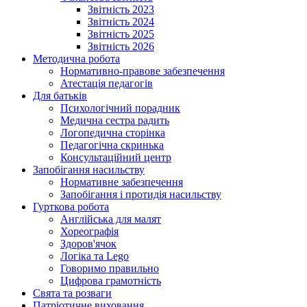
Звітність 2023
Звітність 2024
Звітність 2025
Звітність 2026
Методична робота
Нормативно-правове забезпечення
Атестація педагогів
Для батьків
Психологічний порадник
Медична сестра радить
Логопедична сторінка
Педагогічна скринька
Консультаційний центр
Запобігання насильству
Нормативне забезпечення
Запобігання і протидія насильству
Гурткова робота
Англійська для малят
Хореографія
Здоров'ячок
Логіка та Lego
Говоримо правильно
Цифрова грамотність
Свята та розваги
Патріотичне виховання