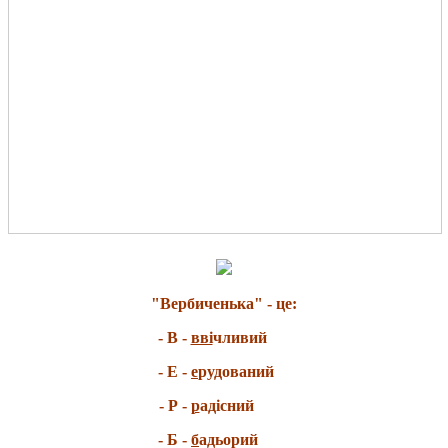
"Вербиченька" - це:
- В -
вві
чливий
- Е -
е
рудований
- Р -
р
адісний
- Б -
б
адьорий