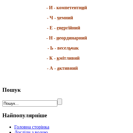
- И - компетентн
и
й
- Ч -
ч
емний
- Е -
е
н
е
ргійний
- Н -
н
еординарний
- Ь - весел
ь
чак
- К -
к
мітливий
- А -
а
ктивний
Пошук
Найпопулярніше
Головна сторінка
Досліди з водою